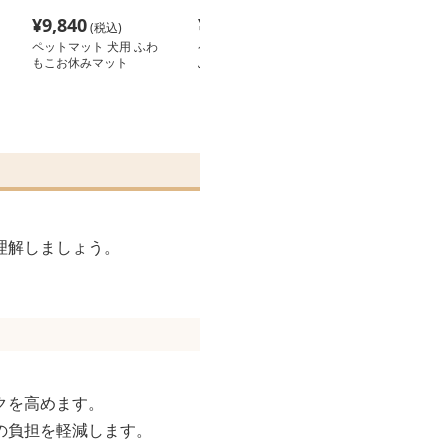
¥
9,840
¥
3,160
¥
6,940
(税込)
(税込)
(税込
ペットマット 犬用 ふわ
ペットマット 犬用 防水
ペットマット 
もこお休みマット
ふかふか極厚マット
わんちゃんの知
ッフルマット
理解しましょう。
クを高めます。
の負担を軽減します。