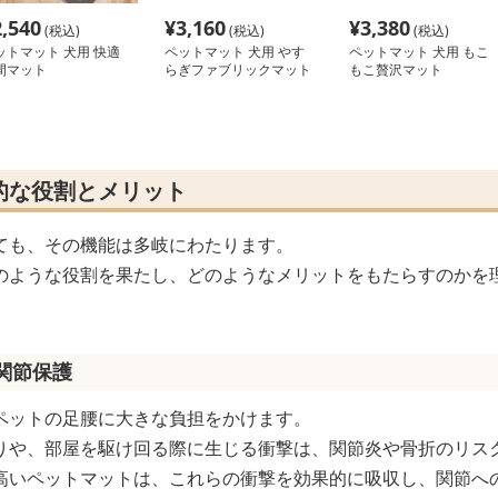
2,540
¥
3,160
¥
3,380
(税込)
(税込)
(税込)
ットマット 犬用 快適
ペットマット 犬用 やす
ペットマット 犬用 もこ
間マット
らぎファブリックマット
もこ贅沢マット
的な役割とメリット
ても、その機能は多岐にわたります。
のような役割を果たし、どのようなメリットをもたらすのかを
と関節保護
ペットの足腰に大きな負担をかけます。
りや、部屋を駆け回る際に生じる衝撃は、関節炎や骨折のリス
高いペットマットは、これらの衝撃を効果的に吸収し、関節へ