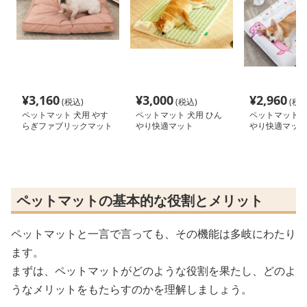
¥
3,160
¥
3,000
¥
2,960
(税込)
(税込)
(税込
ペットマット 犬用 やす
ペットマット 犬用 ひん
ペットマット 犬
らぎファブリックマット
やり快適マット
やり快適マット
ペットマットの基本的な役割とメリット
ペットマットと一言で言っても、その機能は多岐にわたり
ます。
まずは、ペットマットがどのような役割を果たし、どのよ
うなメリットをもたらすのかを理解しましょう。