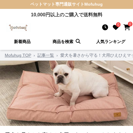
ペットマット
専門通販サイト
Mofuhug
10,000
円以上のご購入で送料無料
0
0
新着商品
商品を検索
人気ランキング
Mofuhug TOP
›
記事一覧
›
愛犬を暑さから守る！犬用ひえひえマッ