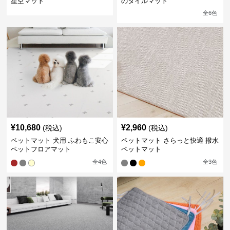
星空マット
のタイルマット
全
6
色
¥
10,680
¥
2,960
(税込)
(税込)
ペットマット 犬用 ふわもこ安心
ペットマット さらっと快適 撥水
ペットフロアマット
ペットマット
全
4
色
全
3
色