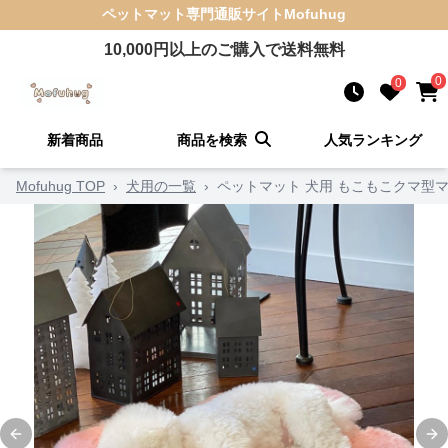
ペットマット
専門通販サイト
Mofuhug
10,000
円以上のご購入で送料無料
0
0
新着商品
商品を検索
人気ランキング
Mofuhug TOP
›
犬用の一覧
›
ペットマット 犬用 もこもこクマ型
Previous slide
Ne