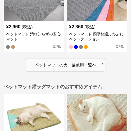
¥
2,960
¥
2,360
(税込)
(税込)
ペットマット 汚れ知らずの安心
ペットマット 四季快適ふわふわ
マット
ペットクッション
全
3
色
全
4
色
›
ペットマット
の
犬・猫兼用
一覧へ
ペットマット猫ラグマットのおすすめアイテム