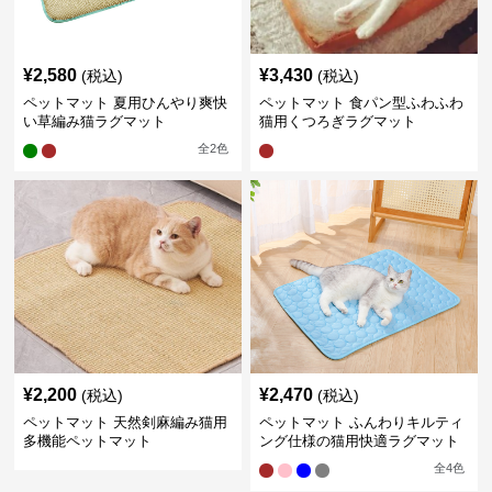
¥
2,580
¥
3,430
(税込)
(税込)
ペットマット 夏用ひんやり爽快
ペットマット 食パン型ふわふわ
い草編み猫ラグマット
猫用くつろぎラグマット
全
2
色
¥
2,200
¥
2,470
(税込)
(税込)
ペットマット 天然剣麻編み猫用
ペットマット ふんわりキルティ
多機能ペットマット
ング仕様の猫用快適ラグマット
全
4
色