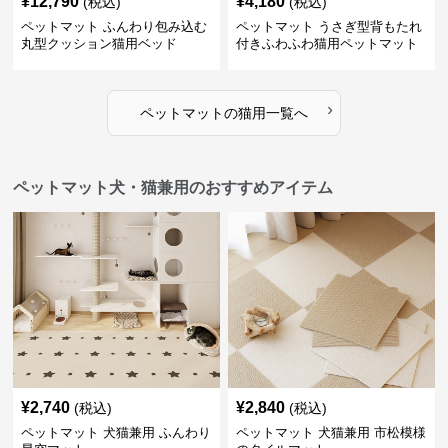
¥
12,790
¥
4,180
(税込)
(税込)
ペットマット ふんわり包み込む
ペットマット うさぎ型背もたれ
丸型クッション猫用ベッド
付きふわふわ猫用ペットマット
›
ペットマット
の
猫用
一覧へ
ペットマット犬・猫兼用のおすすめアイテム
¥
2,740
¥
2,840
(税込)
(税込)
ペットマット 犬猫兼用 ふんわり
ペットマット 犬猫兼用 市松模様