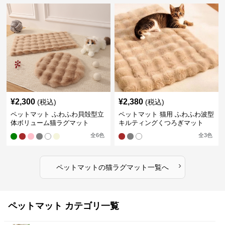
¥
2,300
¥
2,380
(税込)
(税込)
ペットマット ふわふわ貝殻型立
ペットマット 猫用 ふわふわ波型
体ボリューム猫ラグマット
キルティングくつろぎマット
全
6
色
全
3
色
›
ペットマット
の
猫ラグマット
一覧へ
ペットマット カテゴリ一覧