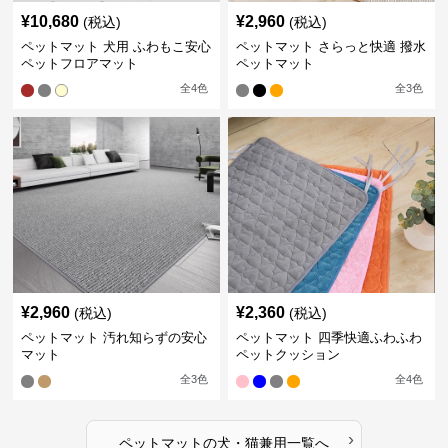
¥
10,680
¥
2,960
(税込)
(税込)
ペットマット 犬用 ふわもこ安心
ペットマット さらっと快適 撥水
ペットフロアマット
ペットマット
全
4
色
全
3
色
¥
2,960
¥
2,360
(税込)
(税込)
ペットマット 汚れ知らずの安心
ペットマット 四季快適ふわふわ
マット
ペットクッション
全
3
色
全
4
色
›
ペットマット
の
犬・猫兼用
一覧へ