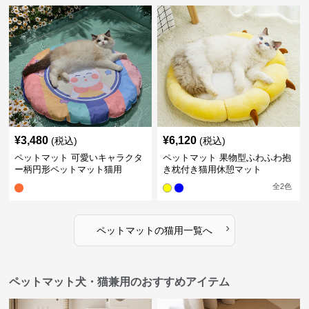
¥
3,480
¥
6,120
(税込)
(税込)
ペットマット 可愛いキャラクタ
ペットマット 果物型ふわふわ抱
ー柄円形ペットマット猫用
き枕付き猫用休憩マット
全
2
色
›
ペットマット
の
猫用
一覧へ
ペットマット犬・猫兼用のおすすめアイテム