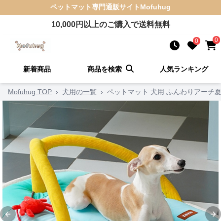
ペットマット
専門通販サイト
Mofuhug
10,000
円以上のご購入で送料無料
0
0
新着商品
商品を検索
人気ランキング
Mofuhug TOP
›
犬用の一覧
›
ペットマット 犬用 ふんわりアーチ
Previous slide
Ne