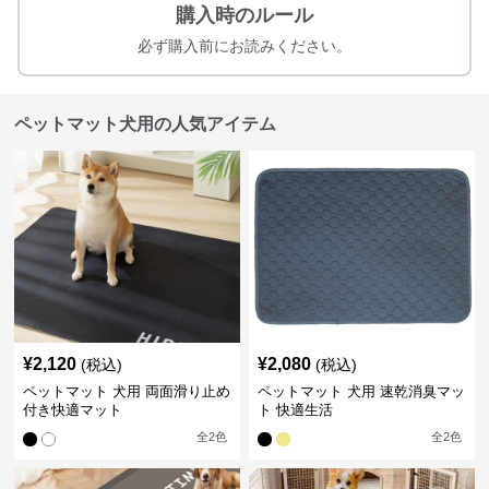
購入時のルール
必ず購入前にお読みください。
ペットマット犬用の人気アイテム
¥
2,120
¥
2,080
(税込)
(税込)
ペットマット 犬用 両面滑り止め
ペットマット 犬用 速乾消臭マッ
付き快適マット
ト 快適生活
全
2
色
全
2
色