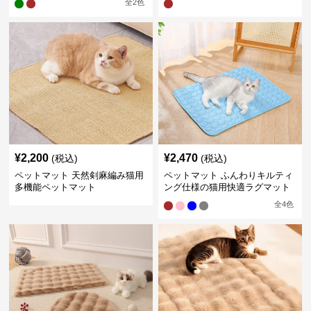
全
2
色
¥
2,200
¥
2,470
(税込)
(税込)
ペットマット 天然剣麻編み猫用
ペットマット ふんわりキルティ
多機能ペットマット
ング仕様の猫用快適ラグマット
全
4
色