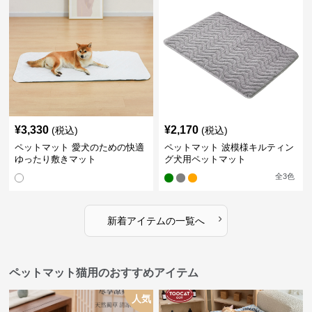
¥
3,330
¥
2,170
(税込)
(税込)
ペットマット 愛犬のための快適
ペットマット 波模様キルティン
ゆったり敷きマット
グ犬用ペットマット
全
3
色
›
新着アイテムの一覧へ
ペットマット猫用のおすすめアイテム
人気