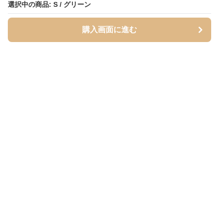
選択中の商品: S / グリーン
選択中の商品: S / グリーン
購入画面に進む
購入画面に進む
Mofuhug
について
会社概要
利用規約