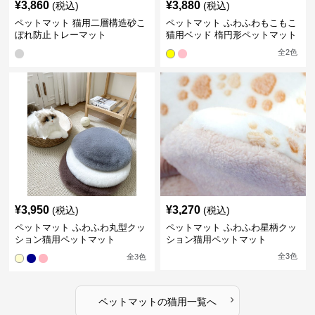
¥
3,860
¥
3,880
(税込)
(税込)
ペットマット 猫用二層構造砂こ
ペットマット ふわふわもこもこ
ぼれ防止トレーマット
猫用ベッド 楕円形ペットマット
全
2
色
¥
3,950
¥
3,270
(税込)
(税込)
ペットマット ふわふわ丸型クッ
ペットマット ふわふわ星柄クッ
ション猫用ペットマット
ション猫用ペットマット
全
3
色
全
3
色
›
ペットマット
の
猫用
一覧へ