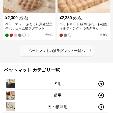
¥
2,300
¥
2,380
(税込)
(税込)
ペットマット ふわふわ貝殻型立
ペットマット 猫用 ふわふわ波型
体ボリューム猫ラグマット
キルティングくつろぎマット
全
6
色
全
3
色
›
ペットマット
の
猫ラグマット
一覧へ
ペットマット カテゴリ一覧
犬用
猫用
犬・猫兼用