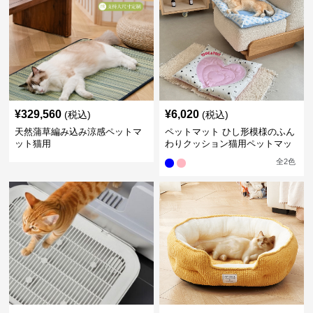
¥
329,560
¥
6,020
(税込)
(税込)
天然蒲草編み込み涼感ペットマ
ペットマット ひし形模様のふん
ット猫用
わりクッション猫用ペットマッ
ト
全
2
色