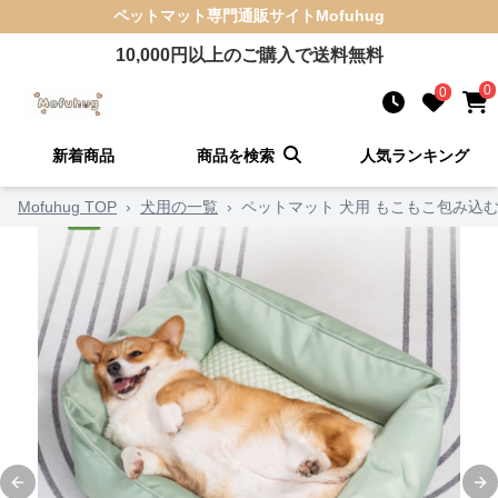
ペットマット
専門通販サイト
Mofuhug
10,000
円以上のご購入で送料無料
0
0
新着商品
商品を検索
人気ランキング
Mofuhug TOP
›
犬用の一覧
›
ペットマット 犬用 もこもこ包み込む
Previous slide
Ne