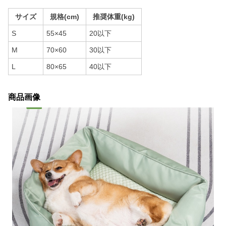
サイズ
規格(cm)
推奨体重(kg)
S
55×45
20以下
M
70×60
30以下
L
80×65
40以下
商品画像