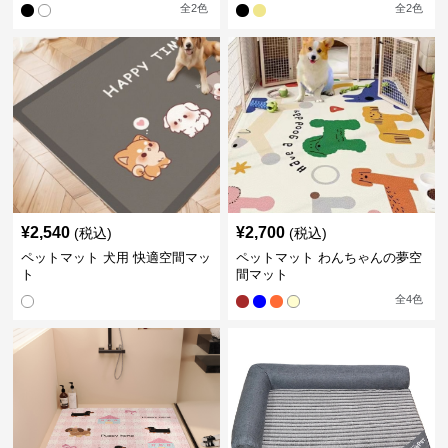
全
2
色
全
2
色
¥
2,540
¥
2,700
(税込)
(税込)
ペットマット 犬用 快適空間マッ
ペットマット わんちゃんの夢空
ト
間マット
全
4
色