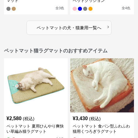
マット
ペットクッション
全
3
色
全
4
色
›
ペットマット
の
犬・猫兼用
一覧へ
ペットマット猫ラグマットのおすすめアイテム
¥
2,580
¥
3,430
(税込)
(税込)
ペットマット 夏用ひんやり爽快
ペットマット 食パン型ふわふわ
い草編み猫ラグマット
猫用くつろぎラグマット