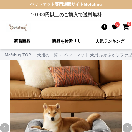
ペットマット
専門通販サイト
Mofuhug
10,000
円以上のご購入で送料無料
0
0
新着商品
商品を検索
人気ランキング
Mofuhug TOP
›
犬用の一覧
›
ペットマット 犬用 ふかふかソファ
Previous slide
Ne