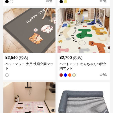
全
2
色
全
2
色
¥
2,540
¥
2,700
(税込)
(税込)
ペットマット 犬用 快適空間マッ
ペットマット わんちゃんの夢空
ト
間マット
全
4
色