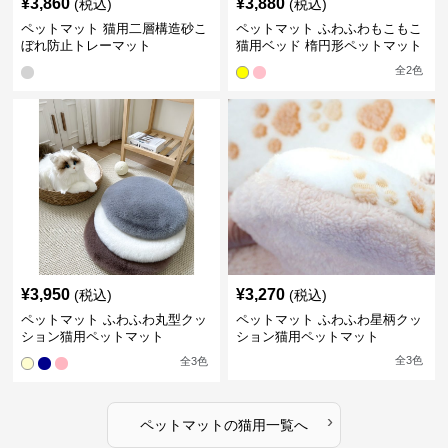
¥
3,860
¥
3,880
(税込)
(税込)
ペットマット 猫用二層構造砂こ
ペットマット ふわふわもこもこ
ぼれ防止トレーマット
猫用ベッド 楕円形ペットマット
全
2
色
¥
3,950
¥
3,270
(税込)
(税込)
ペットマット ふわふわ丸型クッ
ペットマット ふわふわ星柄クッ
ション猫用ペットマット
ション猫用ペットマット
全
3
色
全
3
色
›
ペットマット
の
猫用
一覧へ