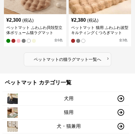
¥
2,300
¥
2,380
(税込)
(税込)
ペットマット ふわふわ貝殻型立
ペットマット 猫用 ふわふわ波型
体ボリューム猫ラグマット
キルティングくつろぎマット
全
6
色
全
3
色
›
ペットマット
の
猫ラグマット
一覧へ
ペットマット カテゴリ一覧
犬用
猫用
犬・猫兼用