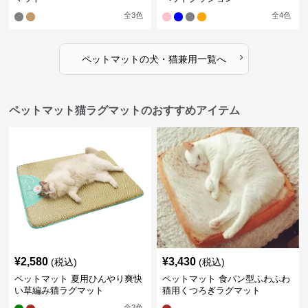
全
3
色
全
4
色
›
ペットマット
の
犬・猫兼用
一覧へ
ペットマット猫ラグマットのおすすめアイテム
¥
2,580
¥
3,430
(税込)
(税込)
ペットマット 夏用ひんやり爽快
ペットマット 食パン型ふわふわ
い草編み猫ラグマット
猫用くつろぎラグマット
全
2
色