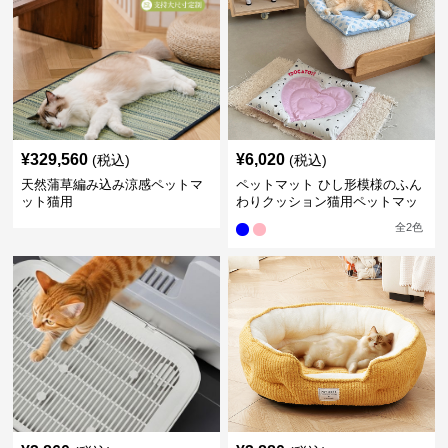
¥
329,560
¥
6,020
(税込)
(税込)
天然蒲草編み込み涼感ペットマ
ペットマット ひし形模様のふん
ット猫用
わりクッション猫用ペットマッ
ト
全
2
色