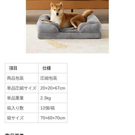
項目
仕様
商品包装
圧縮包装
単品圧縮サイズ
20×20×67cm
単品重量
2.3kg
箱入り数
12個/箱
箱サイズ
70×60×70cm