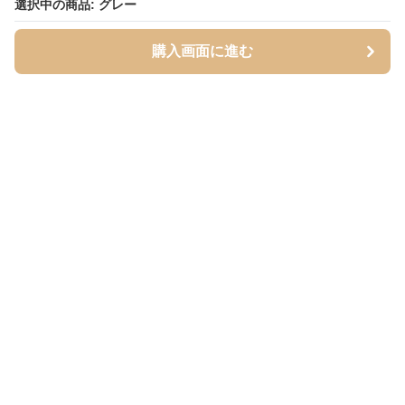
選択中の商品: グレー
選択中の商品: グレー
購入画面に進む
購入画面に進む
Mofuhug
について
会社概要
利用規約