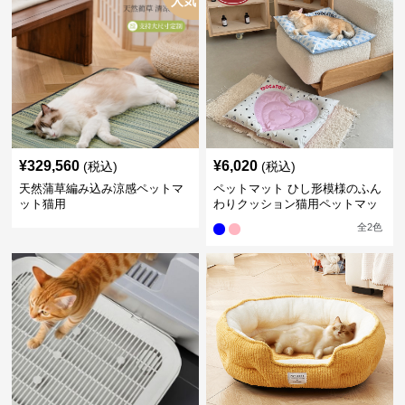
人気
¥
329,560
¥
6,020
(税込)
(税込)
天然蒲草編み込み涼感ペットマ
ペットマット ひし形模様のふん
ット猫用
わりクッション猫用ペットマッ
ト
全
2
色