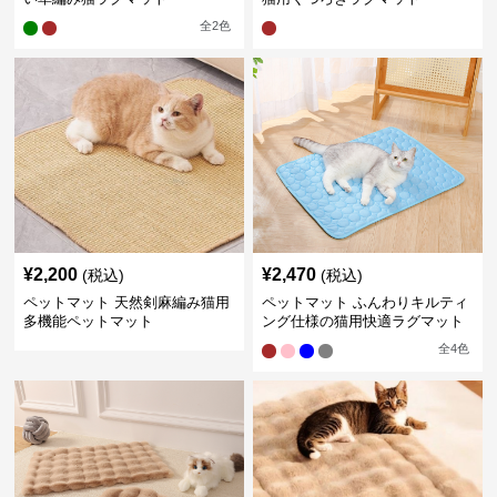
全
2
色
¥
2,200
¥
2,470
(税込)
(税込)
ペットマット 天然剣麻編み猫用
ペットマット ふんわりキルティ
多機能ペットマット
ング仕様の猫用快適ラグマット
全
4
色