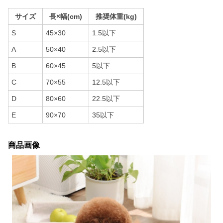
サイズ
長×幅(cm)
推奨体重(kg)
S
45×30
1.5以下
A
50×40
2.5以下
B
60×45
5以下
C
70×55
12.5以下
D
80×60
22.5以下
E
90×70
35以下
商品画像