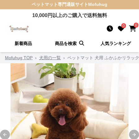
ペットマット
専門通販サイト
Mofuhug
10,000
円以上のご購入で送料無料
0
0
新着商品
商品を検索
人気ランキング
Mofuhug TOP
›
犬用の一覧
›
ペットマット 犬用 ふかふかリラッ
Previous slide
Ne