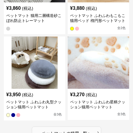
¥
3,860
¥
3,880
(税込)
(税込)
ペットマット 猫用二層構造砂こ
ペットマット ふわふわもこもこ
ぼれ防止トレーマット
猫用ベッド 楕円形ペットマット
全
2
色
¥
3,950
¥
3,270
(税込)
(税込)
ペットマット ふわふわ丸型クッ
ペットマット ふわふわ星柄クッ
ション猫用ペットマット
ション猫用ペットマット
全
3
色
全
3
色
›