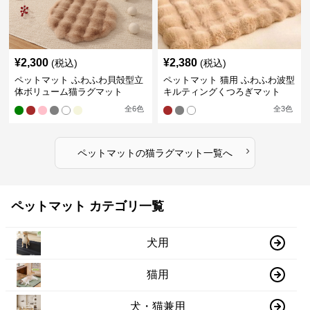
¥
2,300
¥
2,380
(税込)
(税込)
ペットマット ふわふわ貝殻型立
ペットマット 猫用 ふわふわ波型
体ボリューム猫ラグマット
キルティングくつろぎマット
全
6
色
全
3
色
›
ペットマット
の
猫ラグマット
一覧へ
ペットマット カテゴリ一覧
犬用
猫用
犬・猫兼用