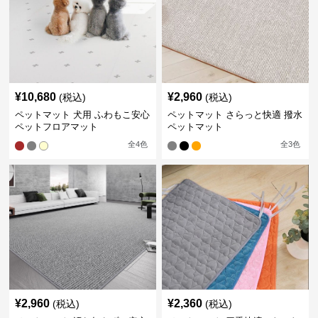
¥
10,680
¥
2,960
(税込)
(税込)
ペットマット 犬用 ふわもこ安心
ペットマット さらっと快適 撥水
ペットフロアマット
ペットマット
全
4
色
全
3
色
¥
2,960
¥
2,360
(税込)
(税込)