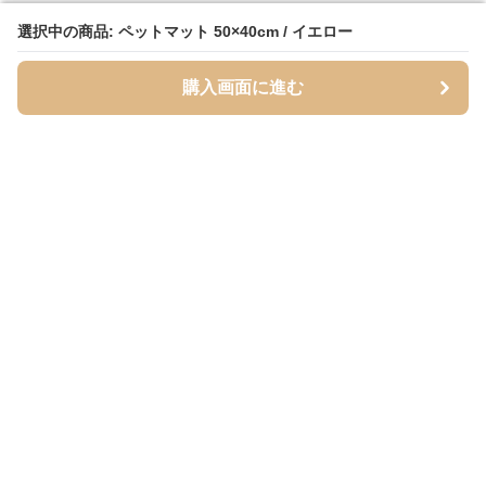
選択中の商品: ペットマット 50×40cm / イエロー
選択中の商品: ペットマット 50×40cm / イエロー
購入画面に進む
購入画面に進む
Mofuhug
について
会社概要
利用規約