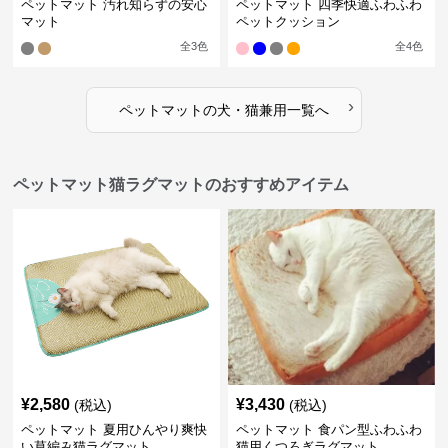
ペットマット 汚れ知らずの安心
ペットマット 四季快適ふわふわ
マット
ペットクッション
全
3
色
全
4
色
›
ペットマット
の
犬・猫兼用
一覧へ
ペットマット猫ラグマットのおすすめアイテム
¥
2,580
¥
3,430
(税込)
(税込)
ペットマット 夏用ひんやり爽快
ペットマット 食パン型ふわふわ
い草編み猫ラグマット
猫用くつろぎラグマット