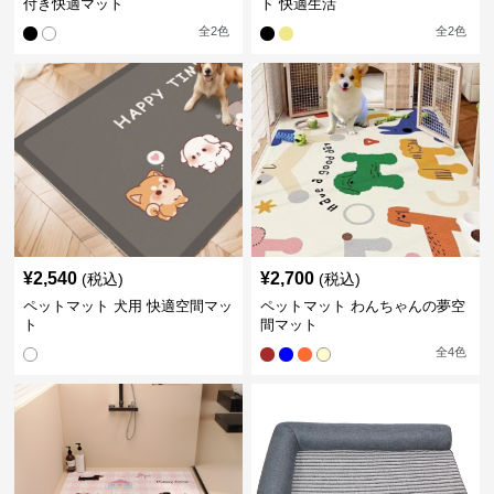
付き快適マット
ト 快適生活
全
2
色
全
2
色
¥
2,540
¥
2,700
(税込)
(税込)
ペットマット 犬用 快適空間マッ
ペットマット わんちゃんの夢空
ト
間マット
全
4
色