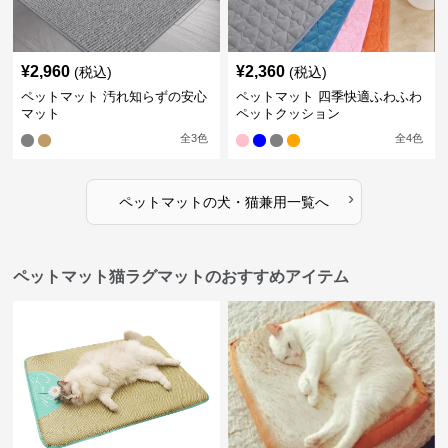
¥
2,960
¥
2,360
(税込)
(税込)
ペットマット 汚れ知らずの安心
ペットマット 四季快適ふわふわ
マット
ペットクッション
全
3
色
全
4
色
›
ペットマット
の
犬・猫兼用
一覧へ
ペットマット猫ラグマットのおすすめアイテム