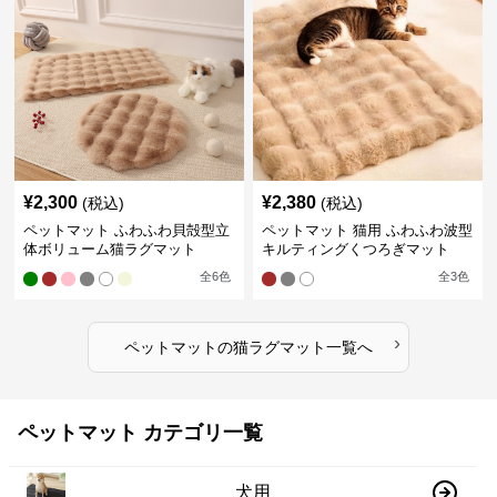
¥
2,300
¥
2,380
(税込)
(税込)
ペットマット ふわふわ貝殻型立
ペットマット 猫用 ふわふわ波型
体ボリューム猫ラグマット
キルティングくつろぎマット
全
6
色
全
3
色
›
ペットマット
の
猫ラグマット
一覧へ
ペットマット カテゴリ一覧
犬用