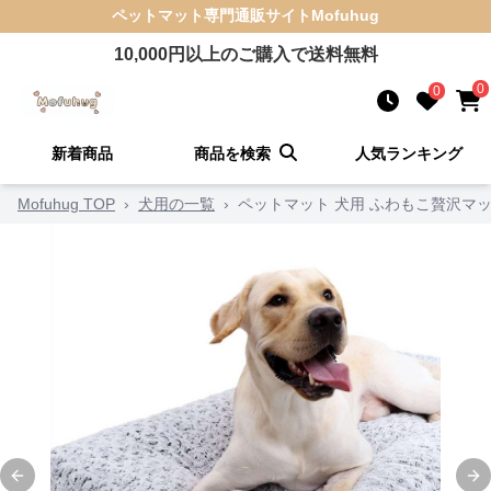
ペットマット
専門通販サイト
Mofuhug
10,000
円以上のご購入で送料無料
0
0
新着商品
商品を検索
人気ランキング
Mofuhug TOP
›
犬用の一覧
›
ペットマット 犬用 ふわもこ贅沢マ
Previous slide
Ne