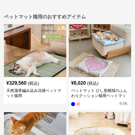
ペットマット猫用のおすすめアイテム
人気
¥
329,560
¥
6,020
(税込)
(税込)
天然蒲草編み込み涼感ペットマ
ペットマット ひし形模様のふん
ット猫用
わりクッション猫用ペットマッ
ト
全
2
色