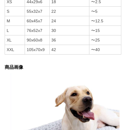
XS
44x29x6
18
〜2.5
S
55x32x7
22
〜5
M
60x45x7
24
〜12.5
L
76x52x7
30
〜15
XL
90x60x8
36
〜25
XXL
105x70x9
42
〜40
商品画像