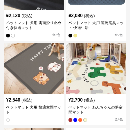
¥
2,120
¥
2,080
(税込)
(税込)
ペットマット 犬用 両面滑り止め
ペットマット 犬用 速乾消臭マッ
付き快適マット
ト 快適生活
全
2
色
全
2
色
¥
2,540
¥
2,700
(税込)
(税込)
ペットマット 犬用 快適空間マッ
ペットマット わんちゃんの夢空
ト
間マット
全
4
色