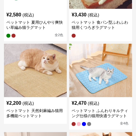
¥
2,580
¥
3,430
(税込)
(税込)
ペットマット 夏用ひんやり爽快
ペットマット 食パン型ふわふわ
い草編み猫ラグマット
猫用くつろぎラグマット
全
2
色
¥
2,200
¥
2,470
(税込)
(税込)
ペットマット 天然剣麻編み猫用
ペットマット ふんわりキルティ
多機能ペットマット
ング仕様の猫用快適ラグマット
全
4
色