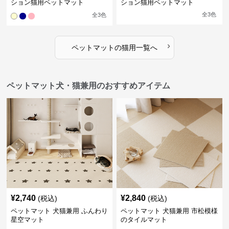
ション猫用ペットマット
ション猫用ペットマット
全
3
色
全
3
色
›
ペットマット
の
猫用
一覧へ
ペットマット犬・猫兼用のおすすめアイテム
¥
2,740
¥
2,840
(税込)
(税込)
ペットマット 犬猫兼用 ふんわり
ペットマット 犬猫兼用 市松模様
星空マット
のタイルマット