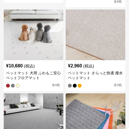
全
6
色
¥
10,680
¥
2,960
(税込)
(税込)
ペットマット 犬用 ふわもこ安心
ペットマット さらっと快適 撥水
ペットフロアマット
ペットマット
全
4
色
全
3
色