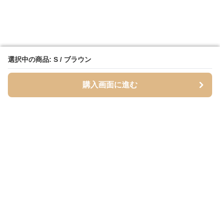
選択中の商品: S / ブラウン
選択中の商品: S / ブラウン
購入画面に進む
購入画面に進む
Mofuhug
について