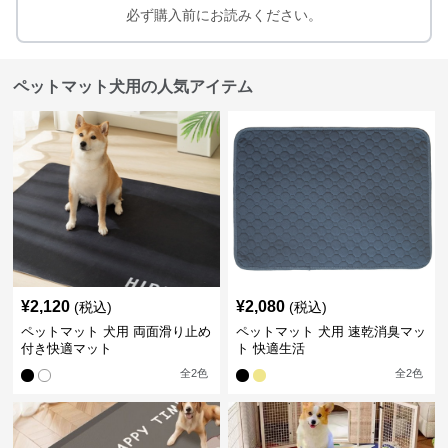
必ず購入前にお読みください。
ペットマット犬用の人気アイテム
¥
2,120
¥
2,080
(税込)
(税込)
ペットマット 犬用 両面滑り止め
ペットマット 犬用 速乾消臭マッ
付き快適マット
ト 快適生活
全
2
色
全
2
色