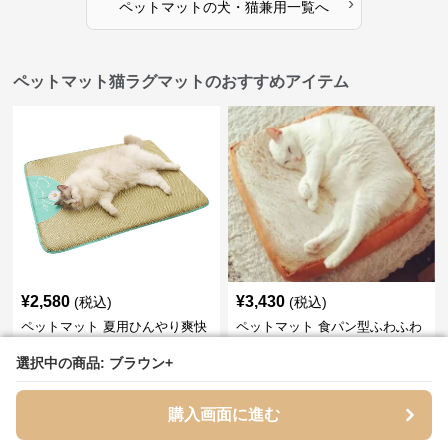
›
ペットマット
の
犬・猫兼用
一覧へ
ペットマット猫ラグマットのおすすめアイテム
¥
2,580
¥
3,430
(税込)
(税込)
ペットマット 夏用ひんやり爽快
ペットマット 食パン型ふわふわ
い草編み猫ラグマット
猫用くつろぎラグマット
選択中の商品: ブラウン+
選択中の商品: ブラウン+
全
2
色
購入画面に進む
購入画面に進む