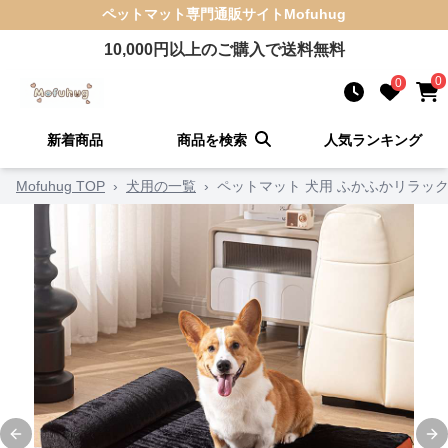
ペットマット
専門通販サイト
Mofuhug
10,000
円以上のご購入で送料無料
0
0
新着商品
商品を検索
人気ランキング
Mofuhug TOP
›
犬用の一覧
›
ペットマット 犬用 ふかふかリラッ
Previous slide
Ne