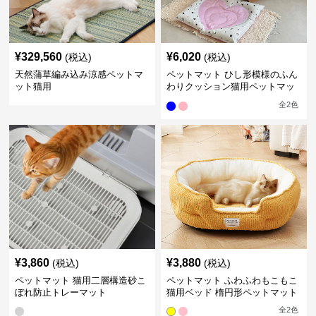
¥
329,560
¥
6,020
(税込)
(税込)
天然蒲草編み込み涼感ペットマ
ペットマット ひし形模様のふん
ット猫用
わりクッション猫用ペットマッ
ト
全
2
色
¥
3,860
¥
3,880
(税込)
(税込)
ペットマット 猫用二層構造砂こ
ペットマット ふわふわもこもこ
ぼれ防止トレーマット
猫用ベッド 楕円形ペットマット
全
2
色