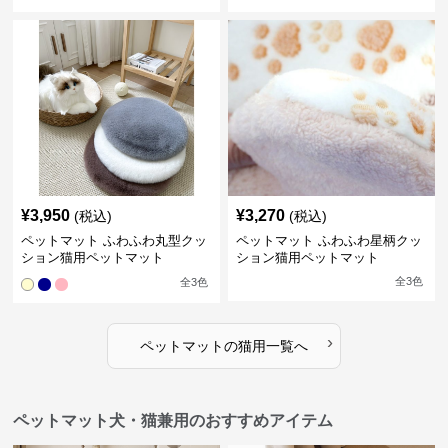
¥
3,950
¥
3,270
(税込)
(税込)
ペットマット ふわふわ丸型クッ
ペットマット ふわふわ星柄クッ
ション猫用ペットマット
ション猫用ペットマット
全
3
色
全
3
色
›
ペットマット
の
猫用
一覧へ
ペットマット犬・猫兼用のおすすめアイテム