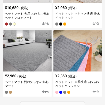
¥
10,680
¥
2,960
(税込)
(税込)
ペットマット 犬用 ふわもこ安心
ペットマット さらっと快適 撥水
ペットフロアマット
ペットマット
全
4
色
全
3
色
¥
2,960
¥
2,360
(税込)
(税込)
ペットマット 汚れ知らずの安心
ペットマット 四季快適ふわふわ
マット
ペットクッション
全
3
色
全
4
色