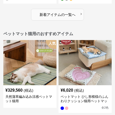
›
新着アイテムの一覧へ
ペットマット猫用のおすすめアイテム
人気
¥
329,560
¥
6,020
(税込)
(税込)
天然蒲草編み込み涼感ペットマ
ペットマット ひし形模様のふん
ット猫用
わりクッション猫用ペットマッ
ト
全
2
色