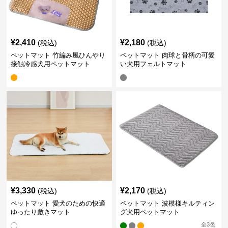
¥
2,410
¥
2,180
(税込)
(税込)
ペットマット 竹編み風ひんやり
ペットマット 肉球と骨柄の可愛
接触冷感犬用ペットマット
い犬用フェルトマット
¥
3,330
¥
2,170
(税込)
(税込)
ペットマット 愛犬のための快適
ペットマット 波模様キルティン
ゆったり敷きマット
グ犬用ペットマット
全
3
色