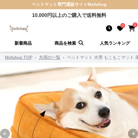
ペットマット
専門通販サイト
Mofuhug
10,000
円以上のご購入で送料無料
0
0
新着商品
商品を検索
人気ランキング
Mofuhug TOP
›
犬用の一覧
›
ペットマット 犬用 もこもこマット 
Previous slide
Ne