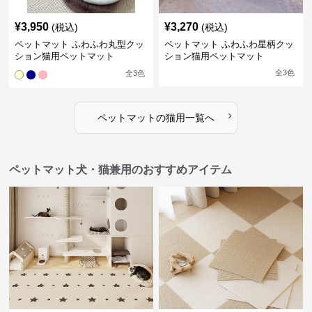
¥
3,950
¥
3,270
(税込)
(税込)
ペットマット ふわふわ丸型クッ
ペットマット ふわふわ星柄クッ
ション猫用ペットマット
ション猫用ペットマット
全
3
色
全
3
色
›
ペットマット
の
猫用
一覧へ
ペットマット犬・猫兼用のおすすめアイテム