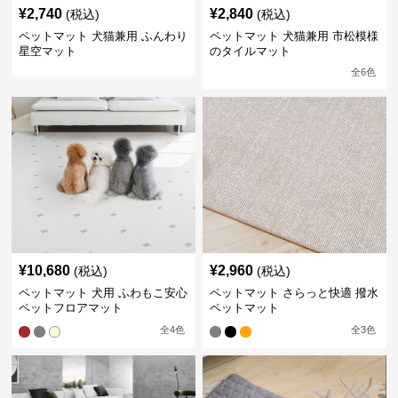
¥
2,740
¥
2,840
(税込)
(税込)
ペットマット 犬猫兼用 ふんわり
ペットマット 犬猫兼用 市松模様
星空マット
のタイルマット
全
6
色
¥
10,680
¥
2,960
(税込)
(税込)
ペットマット 犬用 ふわもこ安心
ペットマット さらっと快適 撥水
ペットフロアマット
ペットマット
全
4
色
全
3
色