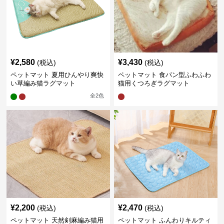
¥
2,580
¥
3,430
(税込)
(税込)
ペットマット 夏用ひんやり爽快
ペットマット 食パン型ふわふわ
い草編み猫ラグマット
猫用くつろぎラグマット
全
2
色
¥
2,200
¥
2,470
(税込)
(税込)
ペットマット 天然剣麻編み猫用
ペットマット ふんわりキルティ