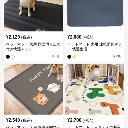
¥
2,120
¥
2,080
(税込)
(税込)
ペットマット 犬用 両面滑り止め
ペットマット 犬用 速乾消臭マッ
付き快適マット
ト 快適生活
全
2
色
全
2
色
¥
2,540
¥
2,700
(税込)
(税込)
ペットマット 犬用 快適空間マッ
ペットマット わんちゃんの夢空