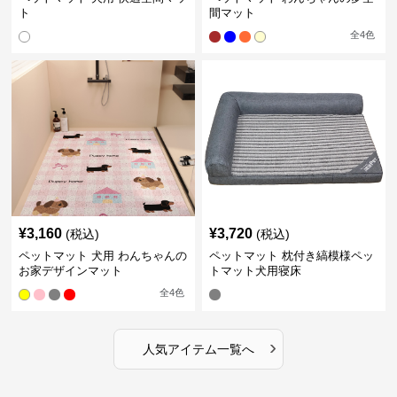
ト
間マット
全
4
色
¥
3,160
¥
3,720
(税込)
(税込)
ペットマット 犬用 わんちゃんの
ペットマット 枕付き縞模様ペッ
お家デザインマット
トマット犬用寝床
全
4
色
›
人気アイテム一覧へ