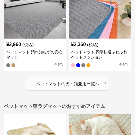
¥
2,960
¥
2,360
(税込)
(税込)
ペットマット 汚れ知らずの安心
ペットマット 四季快適ふわふわ
マット
ペットクッション
全
3
色
全
4
色
›
ペットマット
の
犬・猫兼用
一覧へ
ペットマット猫ラグマットのおすすめアイテム