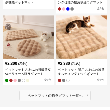
多機能ペットマット
ング仕様の猫用快適ラグマット
全
4
色
¥
2,300
¥
2,380
(税込)
(税込)
ペットマット ふわふわ貝殻型立
ペットマット 猫用 ふわふわ波型
体ボリューム猫ラグマット
キルティングくつろぎマット
全
6
色
全
3
色
›
ペットマット
の
猫ラグマット
一覧へ