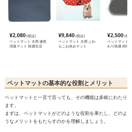
¥
2,080
¥
9,840
¥
2,500
(税込)
(税込)
(税込
ペットマット 犬用 速乾
ペットマット 犬用 ふわ
ペットマット 猫
消臭マット 快適生活
もこお休みマット
わり快適 肉球
マット
ペットマットの基本的な役割とメリット
ペットマットと一言で言っても、その機能は多岐にわたり
ます。
まずは、ペットマットがどのような役割を果たし、どのよ
うなメリットをもたらすのかを理解しましょう。