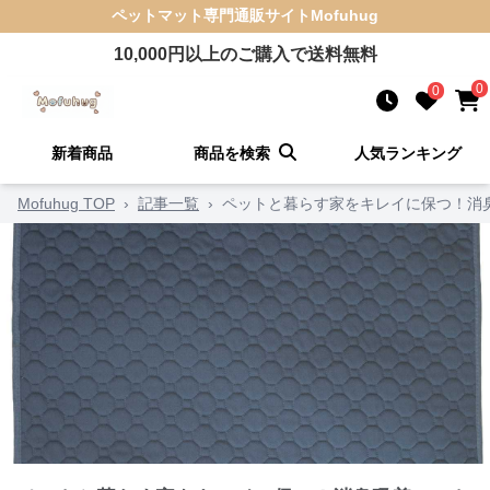
ペットマット
専門通販サイト
Mofuhug
10,000
円以上のご購入で送料無料
0
0
新着商品
商品を検索
人気ランキング
Mofuhug TOP
›
記事一覧
›
ペットと暮らす家をキレイに保つ！消臭