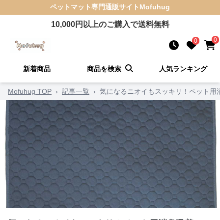
ペットマット
専門通販サイト
Mofuhug
10,000
円以上のご購入で送料無料
0
0
新着商品
商品を検索
人気ランキング
Mofuhug TOP
›
記事一覧
›
気になるニオイもスッキリ！ペット用消