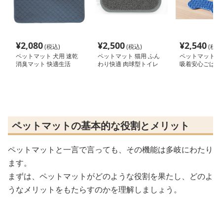
¥
2,080
¥
2,500
¥
2,540
(税込)
(税込)
(税込
ペットマット 犬用 速乾
ペットマット 猫用 ふん
ペットマット 
消臭マット 快適生活
わり快適 肉球型トイレ
吸着安心ごはん
マット
ペットマットの基本的な役割とメリット
ペットマットと一言で言っても、その機能は多岐にわたり
ます。
まずは、ペットマットがどのような役割を果たし、どのよ
うなメリットをもたらすのかを理解しましょう。