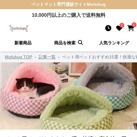
ペットマット
専門通販サイト
Mofuhug
10,000
円以上のご購入で送料無料
0
0
新着商品
商品を検索
人気ランキング
Mofuhug TOP
›
記事一覧
›
ペット用ベッドおすすめ15選！快適