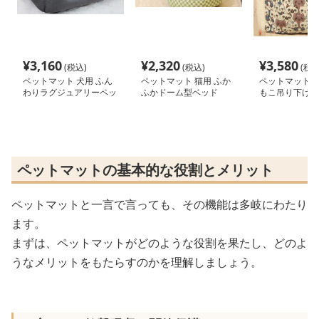
¥
3,160
¥
2,320
¥
3,580
(税込)
(税込)
(税込
ペットマット 犬用 ふん
ペットマット 猫用 ふか
ペットマット 猫
わりラグジュアリーペッ
ふかドーム型ベッド
もこ吊り下げ式
トベッド
ペットマットの基本的な役割とメリット
ペットマットと一言で言っても、その機能は多岐にわたり
ます。
まずは、ペットマットがどのような役割を果たし、どのよ
うなメリットをもたらすのかを理解しましょう。