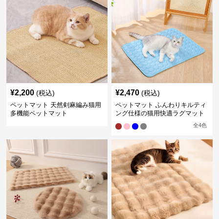
¥
2,200
¥
2,470
(税込)
(税込)
ペットマット 天然剣麻編み猫用
ペットマット ふんわりキルティ
多機能ペットマット
ング仕様の猫用快適ラグマット
全
4
色