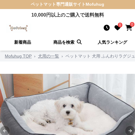
ペットマット
専門通販サイト
Mofuhug
10,000
円以上のご購入で送料無料
0
0
新着商品
商品を検索
人気ランキング
Mofuhug TOP
›
犬用の一覧
›
ペットマット 犬用 ふんわりラグジ
Previous slide
Ne