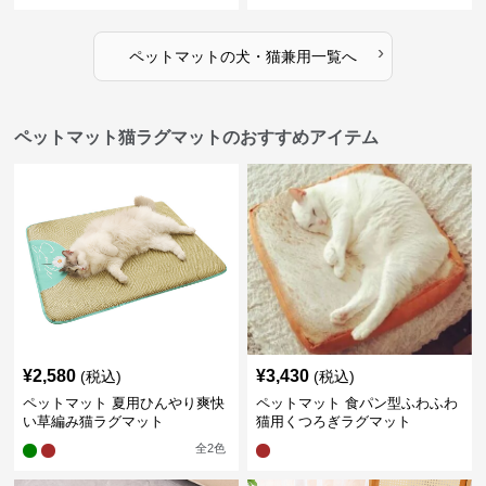
›
ペットマット
の
犬・猫兼用
一覧へ
ペットマット猫ラグマットのおすすめアイテム
¥
2,580
¥
3,430
(税込)
(税込)
ペットマット 夏用ひんやり爽快
ペットマット 食パン型ふわふわ
い草編み猫ラグマット
猫用くつろぎラグマット
全
2
色