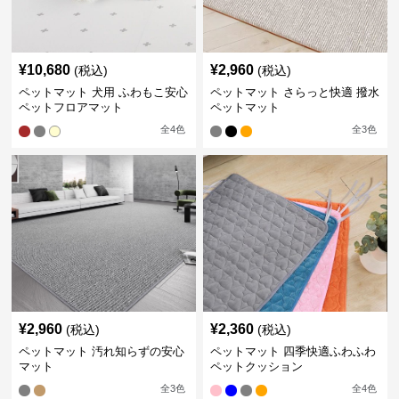
¥
10,680
¥
2,960
(税込)
(税込)
ペットマット 犬用 ふわもこ安心
ペットマット さらっと快適 撥水
ペットフロアマット
ペットマット
全
4
色
全
3
色
¥
2,960
¥
2,360
(税込)
(税込)
ペットマット 汚れ知らずの安心
ペットマット 四季快適ふわふわ
マット
ペットクッション
全
3
色
全
4
色