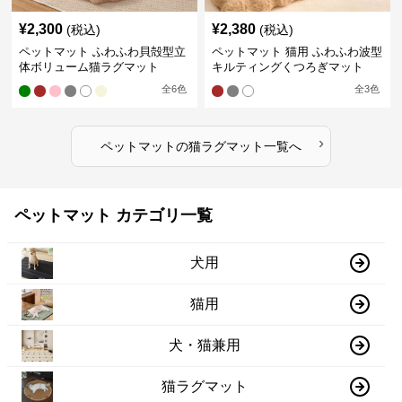
¥
2,300
¥
2,380
(税込)
(税込)
ペットマット ふわふわ貝殻型立
ペットマット 猫用 ふわふわ波型
体ボリューム猫ラグマット
キルティングくつろぎマット
全
6
色
全
3
色
›
ペットマット
の
猫ラグマット
一覧へ
ペットマット カテゴリ一覧
犬用
猫用
犬・猫兼用
猫ラグマット