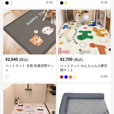
全
2
色
全
2
色
¥
2,540
¥
2,700
(税込)
(税込)
ペットマット 犬用 快適空間マッ
ペットマット わんちゃんの夢空
ト
間マット
全
4
色