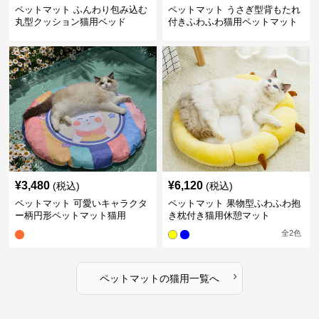
ペットマット ふんわり包み込む
ペットマット うさぎ型背もたれ
丸型クッション猫用ベッド
付きふわふわ猫用ペットマット
¥
3,480
¥
6,120
(税込)
(税込)
ペットマット 可愛いキャラクタ
ペットマット 果物型ふわふわ抱
ー柄円形ペットマット猫用
き枕付き猫用休憩マット
全
2
色
›
ペットマット
の
猫用
一覧へ