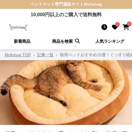
ペットマット
専門通販サイト
Mofuhug
10,000
円以上のご購入で送料無料
0
0
新着商品
商品を検索
人気ランキング
Mofuhug TOP
›
記事一覧
›
猫用ベッドおすすめ15選！ぐっすり