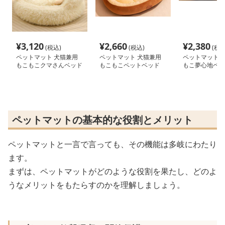
¥
3,120
¥
2,660
¥
2,380
(税込)
(税込)
(税込
ペットマット 犬猫兼用
ペットマット 犬猫兼用
ペットマット 
もこもこクマさんベッド
もこもこペットベッド
もこ夢心地ペッ
深型保温マット
ペットマットの基本的な役割とメリット
ペットマットと一言で言っても、その機能は多岐にわたり
ます。
まずは、ペットマットがどのような役割を果たし、どのよ
うなメリットをもたらすのかを理解しましょう。