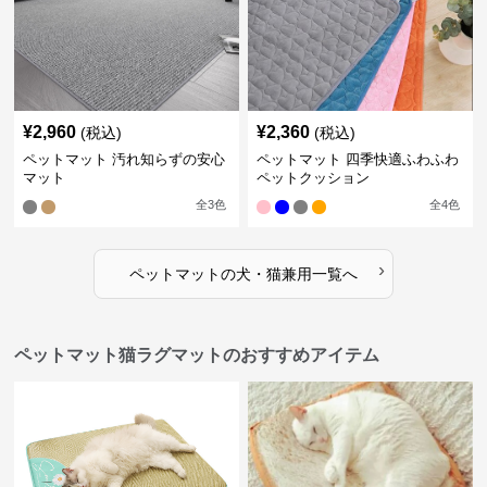
¥
2,960
¥
2,360
(税込)
(税込)
ペットマット 汚れ知らずの安心
ペットマット 四季快適ふわふわ
マット
ペットクッション
全
3
色
全
4
色
›
ペットマット
の
犬・猫兼用
一覧へ
ペットマット猫ラグマットのおすすめアイテム