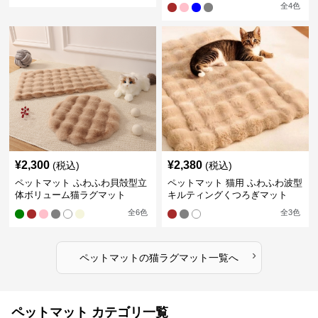
全
4
色
¥
2,300
¥
2,380
(税込)
(税込)
ペットマット ふわふわ貝殻型立
ペットマット 猫用 ふわふわ波型
体ボリューム猫ラグマット
キルティングくつろぎマット
全
6
色
全
3
色
›
ペットマット
の
猫ラグマット
一覧へ
ペットマット カテゴリ一覧