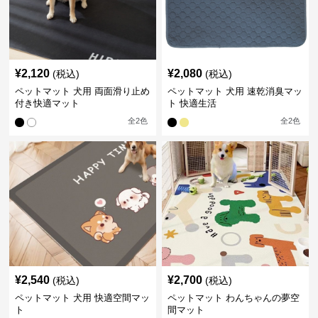
¥
2,120
¥
2,080
(税込)
(税込)
ペットマット 犬用 両面滑り止め
ペットマット 犬用 速乾消臭マッ
付き快適マット
ト 快適生活
全
2
色
全
2
色
¥
2,540
¥
2,700
(税込)
(税込)
ペットマット 犬用 快適空間マッ
ペットマット わんちゃんの夢空
ト
間マット