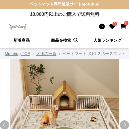
ペットマット
専門通販サイト
Mofuhug
10,000
円以上のご購入で送料無料
0
0
新着商品
商品を検索
人気ランキング
Mofuhug TOP
›
犬用の一覧
›
ペットマット 犬用 スペースマット
Previous slide
Ne