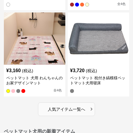
全
4
色
¥
3,160
¥
3,720
(税込)
(税込)
ペットマット 犬用 わんちゃんの
ペットマット 枕付き縞模様ペッ
お家デザインマット
トマット犬用寝床
全
4
色
›
人気アイテム一覧へ
ペットマット犬用の新着アイテム