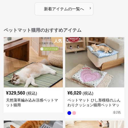
›
新着アイテムの一覧へ
ペットマット猫用のおすすめアイテム
人気
¥
329,560
¥
6,020
(税込)
(税込)
天然蒲草編み込み涼感ペットマ
ペットマット ひし形模様のふん
ット猫用
わりクッション猫用ペットマッ
ト
全
2
色