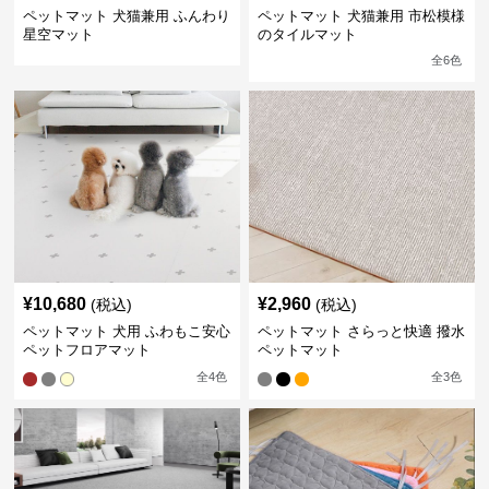
ペットマット 犬猫兼用 ふんわり
ペットマット 犬猫兼用 市松模様
星空マット
のタイルマット
全
6
色
¥
10,680
¥
2,960
(税込)
(税込)
ペットマット 犬用 ふわもこ安心
ペットマット さらっと快適 撥水
ペットフロアマット
ペットマット
全
4
色
全
3
色