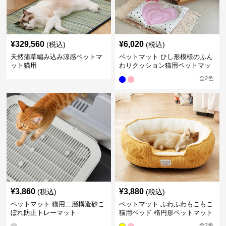
¥
329,560
¥
6,020
(税込)
(税込)
天然蒲草編み込み涼感ペットマ
ペットマット ひし形模様のふん
ット猫用
わりクッション猫用ペットマッ
ト
全
2
色
¥
3,860
¥
3,880
(税込)
(税込)
ペットマット 猫用二層構造砂こ
ペットマット ふわふわもこもこ
ぼれ防止トレーマット
猫用ベッド 楕円形ペットマット
全
2
色