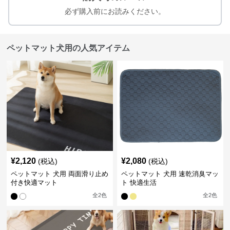
必ず購入前にお読みください。
ペットマット犬用の人気アイテム
¥
2,120
¥
2,080
(税込)
(税込)
ペットマット 犬用 両面滑り止め
ペットマット 犬用 速乾消臭マッ
付き快適マット
ト 快適生活
全
2
色
全
2
色