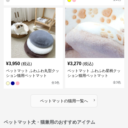
¥
3,950
¥
3,270
(税込)
(税込)
ペットマット ふわふわ丸型クッ
ペットマット ふわふわ星柄クッ
ション猫用ペットマット
ション猫用ペットマット
全
3
色
全
3
色
›
ペットマット
の
猫用
一覧へ
ペットマット犬・猫兼用のおすすめアイテム