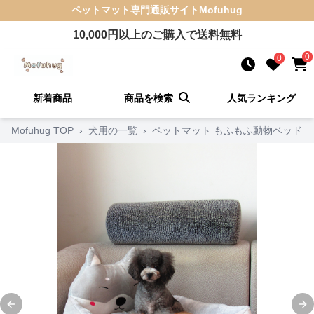
ペットマット
専門通販サイト
Mofuhug
10,000
円以上のご購入で送料無料
0
0
新着商品
商品を検索
人気ランキング
Mofuhug TOP
›
犬用の一覧
›
ペットマット もふもふ動物ベッド
Previous slide
Ne