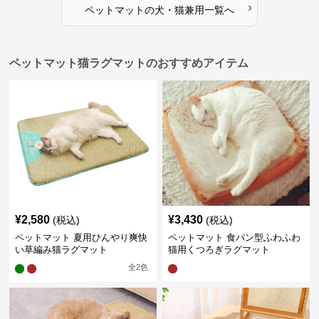
›
ペットマット
の
犬・猫兼用
一覧へ
ペットマット猫ラグマットのおすすめアイテム
¥
2,580
¥
3,430
(税込)
(税込)
ペットマット 夏用ひんやり爽快
ペットマット 食パン型ふわふわ
い草編み猫ラグマット
猫用くつろぎラグマット
全
2
色