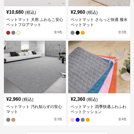
¥
10,680
¥
2,960
(税込)
(税込)
ペットマット 犬用 ふわもこ安心
ペットマット さらっと快適 撥水
ペットフロアマット
ペットマット
全
4
色
全
3
色
¥
2,960
¥
2,360
(税込)
(税込)
ペットマット 汚れ知らずの安心
ペットマット 四季快適ふわふわ
マット
ペットクッション
全
3
色
全
4
色