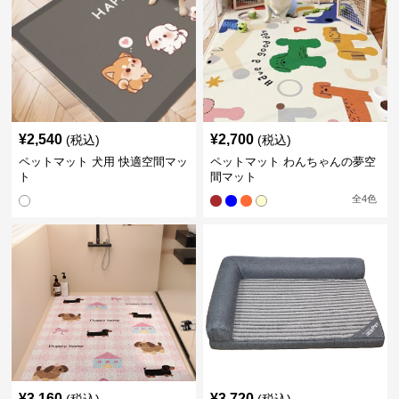
¥
2,540
¥
2,700
(税込)
(税込)
ペットマット 犬用 快適空間マッ
ペットマット わんちゃんの夢空
ト
間マット
全
4
色
¥
3,160
¥
3,720