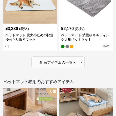
¥
3,330
¥
2,170
(税込)
(税込)
ペットマット 愛犬のための快適
ペットマット 波模様キルティン
ゆったり敷きマット
グ犬用ペットマット
全
3
色
›
新着アイテムの一覧へ
ペットマット猫用のおすすめアイテム
人気