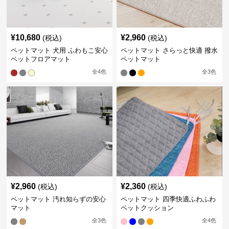
¥
10,680
¥
2,960
(税込)
(税込)
ペットマット 犬用 ふわもこ安心
ペットマット さらっと快適 撥水
ペットフロアマット
ペットマット
全
4
色
全
3
色
¥
2,960
¥
2,360
(税込)
(税込)
ペットマット 汚れ知らずの安心
ペットマット 四季快適ふわふわ
マット
ペットクッション
全
3
色
全
4
色