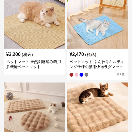
¥
2,200
¥
2,470
(税込)
(税込)
ペットマット 天然剣麻編み猫用
ペットマット ふんわりキルティ
多機能ペットマット
ング仕様の猫用快適ラグマット
全
4
色