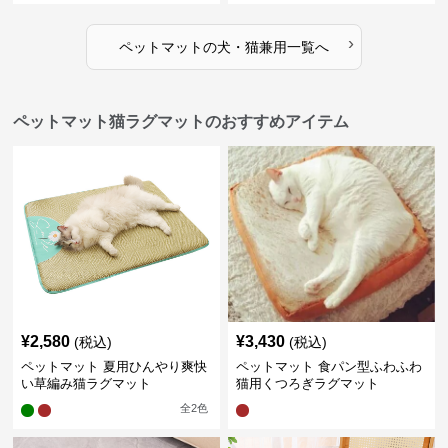
›
ペットマット
の
犬・猫兼用
一覧へ
ペットマット猫ラグマットのおすすめアイテム
¥
2,580
¥
3,430
(税込)
(税込)
ペットマット 夏用ひんやり爽快
ペットマット 食パン型ふわふわ
い草編み猫ラグマット
猫用くつろぎラグマット
全
2
色