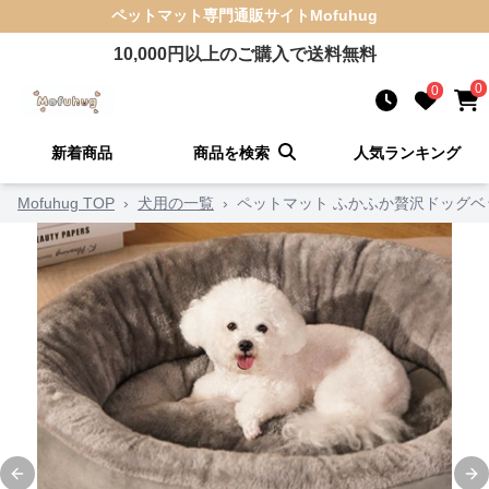
ペットマット
専門通販サイト
Mofuhug
10,000
円以上のご購入で送料無料
0
0
新着商品
商品を検索
人気ランキング
Mofuhug TOP
›
犬用の一覧
›
ペットマット ふかふか贅沢ドッグベ
Previous slide
Ne