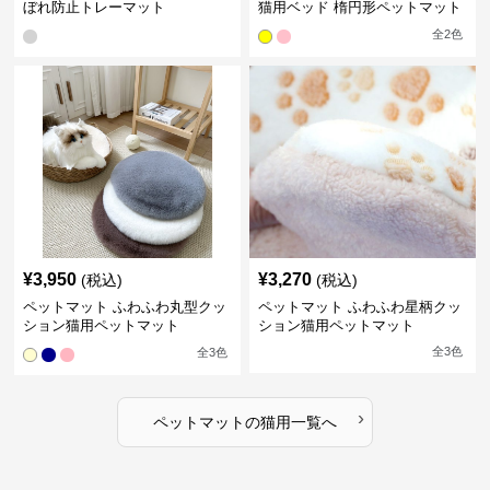
ぼれ防止トレーマット
猫用ベッド 楕円形ペットマット
全
2
色
¥
3,950
¥
3,270
(税込)
(税込)
ペットマット ふわふわ丸型クッ
ペットマット ふわふわ星柄クッ
ション猫用ペットマット
ション猫用ペットマット
全
3
色
全
3
色
›
ペットマット
の
猫用
一覧へ