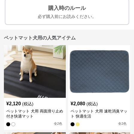
購入時のルール
必ず購入前にお読みください。
ペットマット犬用の人気アイテム
¥
2,120
¥
2,080
(税込)
(税込)
ペットマット 犬用 両面滑り止め
ペットマット 犬用 速乾消臭マッ
付き快適マット
ト 快適生活
全
2
色
全
2
色