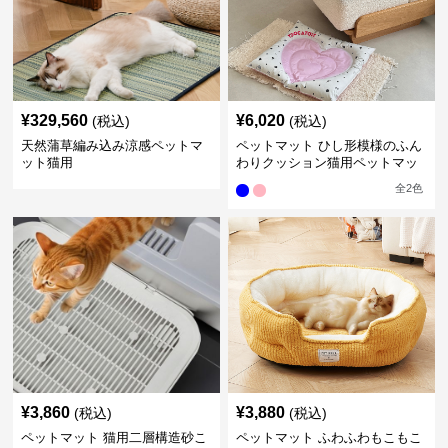
¥
329,560
¥
6,020
(税込)
(税込)
天然蒲草編み込み涼感ペットマ
ペットマット ひし形模様のふん
ット猫用
わりクッション猫用ペットマッ
ト
全
2
色
¥
3,860
¥
3,880
(税込)
(税込)
ペットマット 猫用二層構造砂こ
ペットマット ふわふわもこもこ