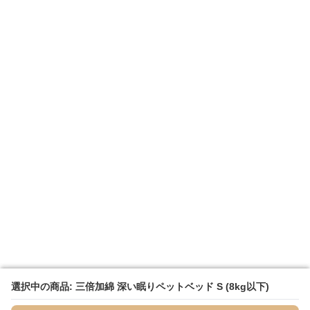
選択中の商品: 三倍加綿 深い眠りペットベッド S (8kg以下)
選択中の商品: 三倍加綿 深い眠りペットベッド S (8kg以下)