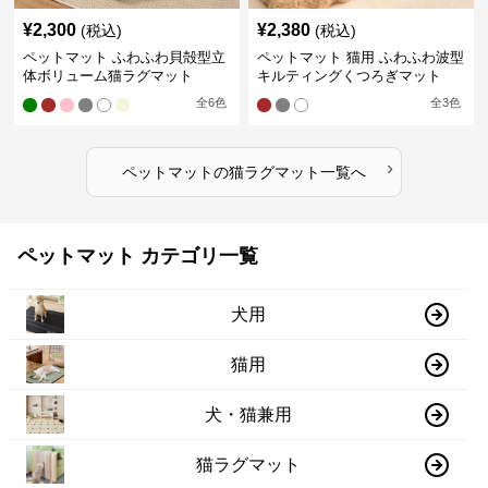
¥
2,300
¥
2,380
(税込)
(税込)
ペットマット ふわふわ貝殻型立
ペットマット 猫用 ふわふわ波型
体ボリューム猫ラグマット
キルティングくつろぎマット
全
6
色
全
3
色
›
ペットマット
の
猫ラグマット
一覧へ
ペットマット カテゴリ一覧
犬用
猫用
犬・猫兼用
猫ラグマット