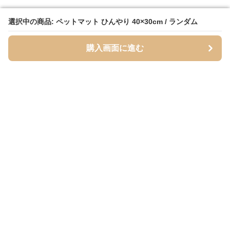
選択中の商品: ペットマット ひんやり 40×30cm / ランダム
選択中の商品: ペットマット ひんやり 40×30cm / ランダム
購入画面に進む
購入画面に進む
Mofuhug
について
会社概要