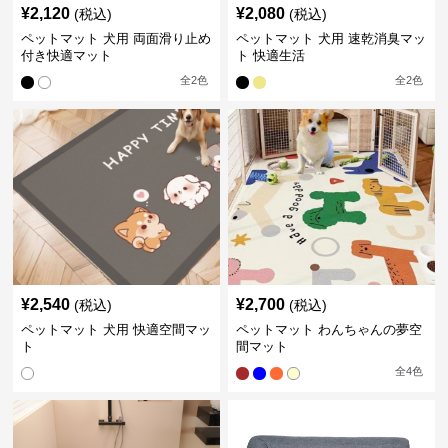
¥
2,120
¥
2,080
(税込)
(税込)
ペットマット 犬用 両面滑り止め
ペットマット 犬用 速乾消臭マッ
付き快適マット
ト 快適生活
全
2
色
全
2
色
¥
2,540
¥
2,700
(税込)
(税込)
ペットマット 犬用 快適空間マッ
ペットマット わんちゃんの夢空
ト
間マット
全
4
色