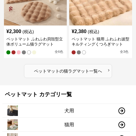
¥
2,300
¥
2,380
(税込)
(税込)
ペットマット ふわふわ貝殻型立
ペットマット 猫用 ふわふわ波型
体ボリューム猫ラグマット
キルティングくつろぎマット
全
6
色
全
3
色
›
ペットマット
の
猫ラグマット
一覧へ
ペットマット カテゴリ一覧
犬用
猫用