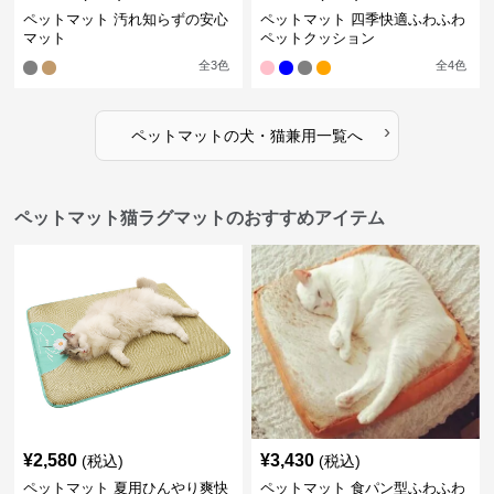
ペットマット 汚れ知らずの安心
ペットマット 四季快適ふわふわ
マット
ペットクッション
全
3
色
全
4
色
›
ペットマット
の
犬・猫兼用
一覧へ
ペットマット猫ラグマットのおすすめアイテム
¥
2,580
¥
3,430
(税込)
(税込)
ペットマット 夏用ひんやり爽快
ペットマット 食パン型ふわふわ