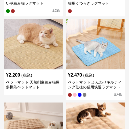
い草編み猫ラグマット
猫用くつろぎラグマット
全
2
色
¥
2,200
¥
2,470
(税込)
(税込)
ペットマット 天然剣麻編み猫用
ペットマット ふんわりキルティ
多機能ペットマット
ング仕様の猫用快適ラグマット
全
4
色