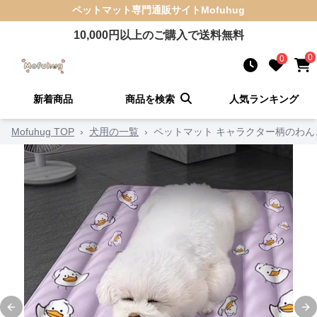
ペットマット
専門通販サイト
Mofuhug
10,000
円以上のご購入で送料無料
0
0
新着商品
商品を検索
人気ランキング
Mofuhug TOP
›
犬用の一覧
›
ペットマット キャラクター柄のわ
Previous slide
Ne