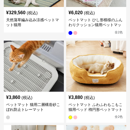
¥
329,560
¥
6,020
(税込)
(税込)
天然蒲草編み込み涼感ペットマ
ペットマット ひし形模様のふん
ット猫用
わりクッション猫用ペットマッ
ト
全
2
色
¥
3,860
¥
3,880
(税込)
(税込)
ペットマット 猫用二層構造砂こ
ペットマット ふわふわもこもこ
ぼれ防止トレーマット
猫用ベッド 楕円形ペットマット
全
2
色