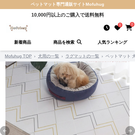
ペットマット
専門通販サイト
Mofuhug
10,000
円以上のご購入で送料無料
0
0
新着商品
商品を検索
人気ランキング
Mofuhug TOP
›
犬用の一覧
›
ラグマットの一覧
›
ペットマット 
Previous slide
Ne