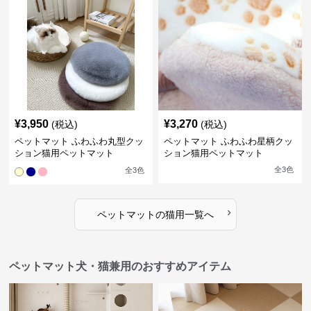
¥
3,950
¥
3,270
(税込)
(税込)
ペットマット ふわふわ丸型クッ
ペットマット ふわふわ星柄クッ
ション猫用ペットマット
ション猫用ペットマット
全
3
色
全
3
色
›
ペットマット
の
猫用
一覧へ
ペットマット犬・猫兼用のおすすめアイテム