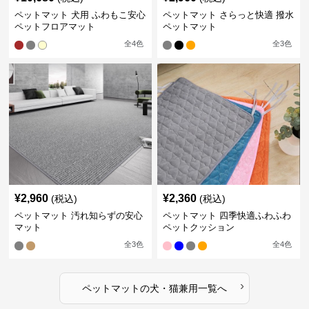
ペットマット 犬用 ふわもこ安心
ペットマット さらっと快適 撥水
ペットフロアマット
ペットマット
全
4
色
全
3
色
¥
2,960
¥
2,360
(税込)
(税込)
ペットマット 汚れ知らずの安心
ペットマット 四季快適ふわふわ
マット
ペットクッション
全
3
色
全
4
色
›
ペットマット
の
犬・猫兼用
一覧へ