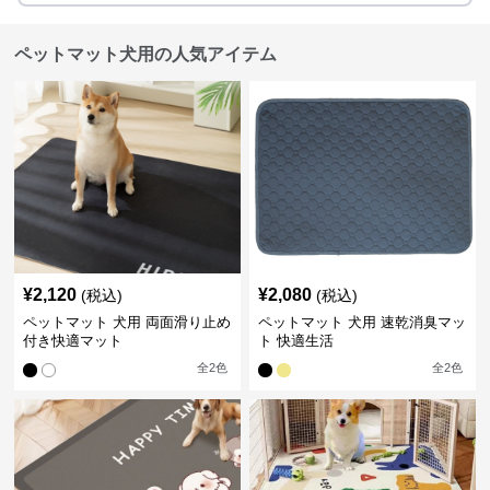
ペットマット犬用の人気アイテム
¥
2,120
¥
2,080
(税込)
(税込)
ペットマット 犬用 両面滑り止め
ペットマット 犬用 速乾消臭マッ
付き快適マット
ト 快適生活
全
2
色
全
2
色