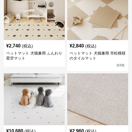
¥
2,740
¥
2,840
(税込)
(税込)
ペットマット 犬猫兼用 ふんわり
ペットマット 犬猫兼用 市松模様
星空マット
のタイルマット
全
6
色
¥
10,680
¥
2,960
(税込)
(税込)