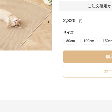
ご注文確定か
2,320
円
Next slide
サイズ
80cm
100cm
150c
購
カー