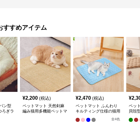
おすすめアイテム
¥
2,200
¥
2,470
¥
2,3
(税込)
(税込)
パン型
ペットマット 天然剣麻
ペットマット ふんわり
ペッ
つろぎラ
編み猫用多機能ペットマ
キルティング仕様の猫用
貝殻
ット
快適ラグマット
ラグ
全
4
色