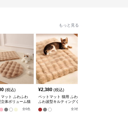
もっと見る
00
¥
2,380
¥
2,210
(税込)
(税込)
(税込)
トマット ふわふわ
ペットマット 猫用 ふわ
ペットマット 猫用 天然
型立体ボリューム猫
ふわ波型キルティングく
素材編み込みラグマット
マット
つろぎマット
全
4
色
全
6
色
全
3
色