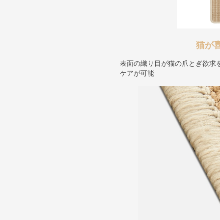
猫が
表面の織り目が猫の爪とぎ欲求
ケアが可能