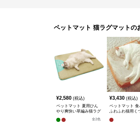
ペットマット
猫ラグマット
の
¥
2,580
¥
3,430
(税込)
(税込)
ペットマット 夏用ひん
ペットマット 食
やり爽快い草編み猫ラグ
ふわふわ猫用く
マット
グマット
全
2
色