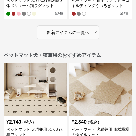
ペットマット ふわふわ貝殻型立
ペットマット 猫用 ふわふわ波型
体ボリューム猫ラグマット
キルティングくつろぎマット
全
6
色
全
3
色
›
新着アイテムの一覧へ
ペットマット犬・猫兼用のおすすめアイテム
¥
2,740
¥
2,840
(税込)
(税込)
ペットマット 犬猫兼用 ふんわり
ペットマット 犬猫兼用 市松模様
星空マット
のタイルマット