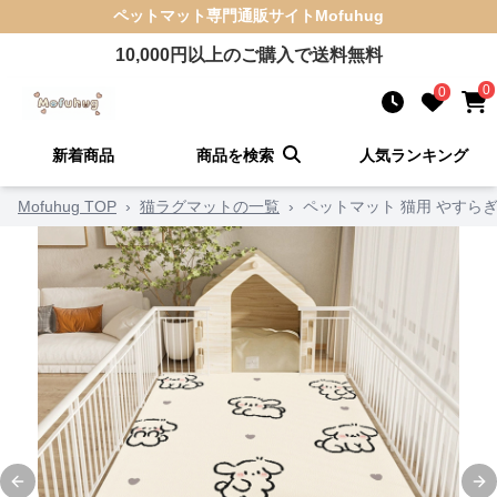
ペットマット
専門通販サイト
Mofuhug
10,000
円以上のご購入で送料無料
0
0
新着商品
商品を検索
人気ランキング
Mofuhug TOP
›
猫ラグマットの一覧
›
ペットマット 猫用 やすら
Previous slide
Ne