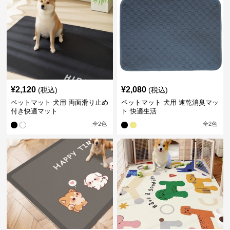
¥
2,120
¥
2,080
(税込)
(税込)
ペットマット 犬用 両面滑り止め
ペットマット 犬用 速乾消臭マッ
付き快適マット
ト 快適生活
全
2
色
全
2
色