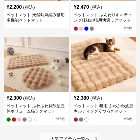
¥
2,200
¥
2,470
(税込)
(税込)
ペットマット 天然剣麻編み猫用
ペットマット ふんわりキルティ
多機能ペットマット
ング仕様の猫用快適ラグマット
全
4
色
¥
2,300
¥
2,380
(税込)
(税込)
ペットマット ふわふわ貝殻型立
ペットマット 猫用 ふわふわ波型
体ボリューム猫ラグマット
キルティングくつろぎマット
全
6
色
全
3
色
›
人気アイテム一覧へ