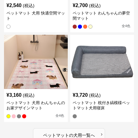
¥
2,540
¥
2,700
(税込)
(税込)
ペットマット 犬用 快適空間マッ
ペットマット わんちゃんの夢空
ト
間マット
全
4
色
¥
3,160
¥
3,720
(税込)
(税込)
ペットマット 犬用 わんちゃんの
ペットマット 枕付き縞模様ペッ
お家デザインマット
トマット犬用寝床
全
4
色
›
ペットマット
の
犬用
一覧へ