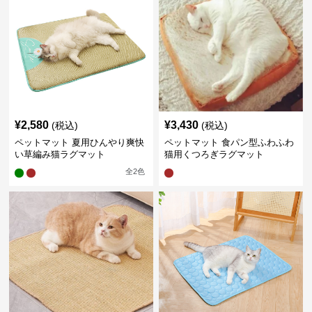
¥
2,580
¥
3,430
(税込)
(税込)
ペットマット 夏用ひんやり爽快
ペットマット 食パン型ふわふわ
い草編み猫ラグマット
猫用くつろぎラグマット
全
2
色