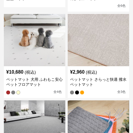
全
6
色
¥
10,680
¥
2,960
(税込)
(税込)
ペットマット 犬用 ふわもこ安心
ペットマット さらっと快適 撥水
ペットフロアマット
ペットマット
全
4
色
全
3
色