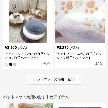
¥
3,950
¥
3,270
(税込)
(税込)
ペットマット ふわふわ丸型クッ
ペットマット ふわふわ星柄クッ
ション猫用ペットマット
ション猫用ペットマット
全
3
色
全
3
色
›
ペットマット
の
猫用
一覧へ
ペットマット犬用のおすすめアイテム