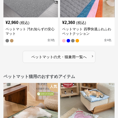
¥
2,960
¥
2,360
(税込)
(税込)
ペットマット 汚れ知らずの安心
ペットマット 四季快適ふわふわ
マット
ペットクッション
全
3
色
全
4
色
›
ペットマット
の
犬・猫兼用
一覧へ
ペットマット猫用のおすすめアイテム
人気