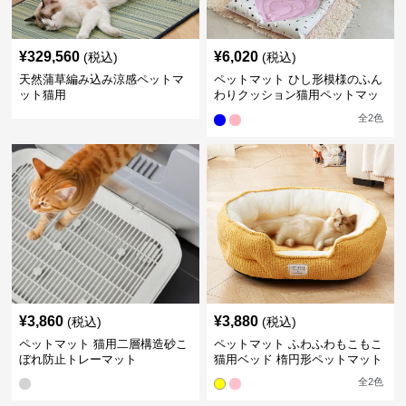
¥
329,560
¥
6,020
(税込)
(税込)
天然蒲草編み込み涼感ペットマ
ペットマット ひし形模様のふん
ット猫用
わりクッション猫用ペットマッ
ト
全
2
色
¥
3,860
¥
3,880
(税込)
(税込)
ペットマット 猫用二層構造砂こ
ペットマット ふわふわもこもこ
ぼれ防止トレーマット
猫用ベッド 楕円形ペットマット
全
2
色