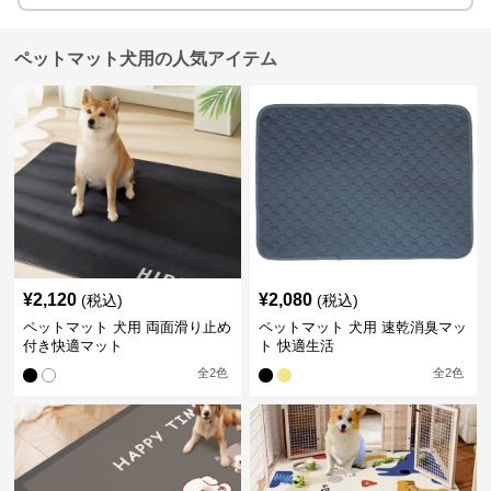
ペットマット犬用の人気アイテム
¥
2,120
¥
2,080
(税込)
(税込)
ペットマット 犬用 両面滑り止め
ペットマット 犬用 速乾消臭マッ
付き快適マット
ト 快適生活
全
2
色
全
2
色