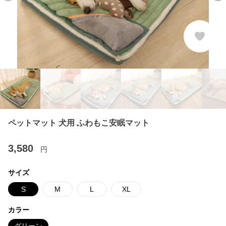
ペットマット 犬用 ふわもこ安眠マット
3,580
円
サイズ
S
M
L
XL
カラー