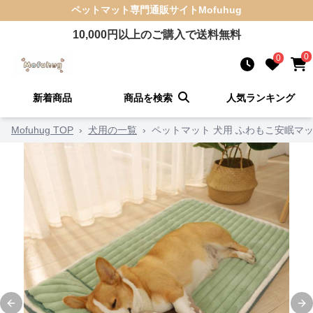
ペットマット
専門通販サイト
Mofuhug
10,000
円以上のご購入で送料無料
0
0
新着商品
商品を検索
人気ランキング
Mofuhug TOP
›
犬用の一覧
›
ペットマット 犬用 ふわもこ安眠マ
Previous slide
Ne