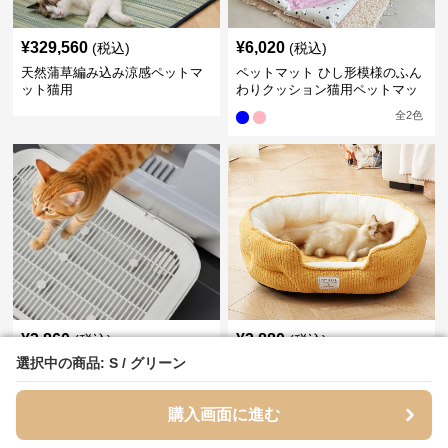
¥
329,560
¥
6,020
(税込)
(税込)
天然蒲草編み込み涼感ペットマ
ペットマット ひし形模様のふん
ット猫用
わりクッション猫用ペットマッ
ト
全
2
色
¥
3,860
¥
3,880
(税込)
(税込)
選択中の商品: S / グリーン
選択中の商品: S / グリーン
ペットマット 猫用二層構造砂こ
ペットマット ふわふわもこもこ
ぼれ防止トレーマット
猫用ベッド 楕円形ペットマット
全
2
色
購入画面に進む
購入画面に進む