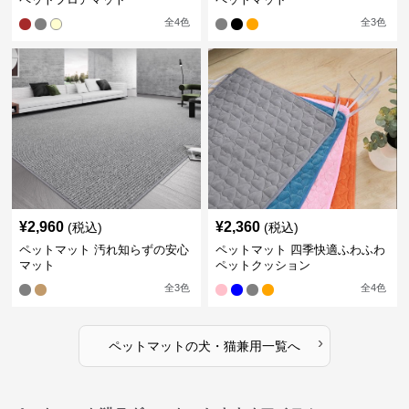
全
4
色
全
3
色
¥
2,960
¥
2,360
(税込)
(税込)
ペットマット 汚れ知らずの安心
ペットマット 四季快適ふわふわ
マット
ペットクッション
全
3
色
全
4
色
›
ペットマット
の
犬・猫兼用
一覧へ