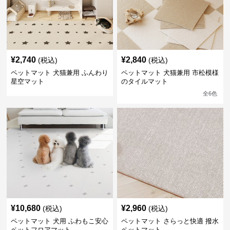
¥
2,740
¥
2,840
(税込)
(税込)
ペットマット 犬猫兼用 ふんわり
ペットマット 犬猫兼用 市松模様
星空マット
のタイルマット
全
6
色
¥
10,680
¥
2,960
(税込)
(税込)
ペットマット 犬用 ふわもこ安心
ペットマット さらっと快適 撥水
ペットフロアマット
ペットマット