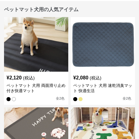
ペットマット犬用の人気アイテム
¥
2,120
¥
2,080
(税込)
(税込)
ペットマット 犬用 両面滑り止め
ペットマット 犬用 速乾消臭マッ
付き快適マット
ト 快適生活
全
2
色
全
2
色