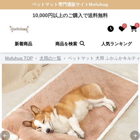
ペットマット
専門通販サイト
Mofuhug
10,000
円以上のご購入で送料無料
0
0
新着商品
商品を検索
人気ランキング
Mofuhug TOP
›
犬用の一覧
›
ペットマット 犬用 ふかふかキルテ
Previous slide
Ne