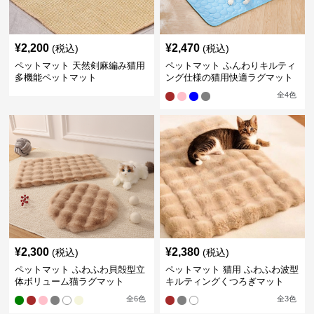
¥
2,200
¥
2,470
(税込)
(税込)
ペットマット 天然剣麻編み猫用
ペットマット ふんわりキルティ
多機能ペットマット
ング仕様の猫用快適ラグマット
全
4
色
¥
2,300
¥
2,380
(税込)
(税込)
ペットマット ふわふわ貝殻型立
ペットマット 猫用 ふわふわ波型
体ボリューム猫ラグマット
キルティングくつろぎマット
全
6
色
全
3
色