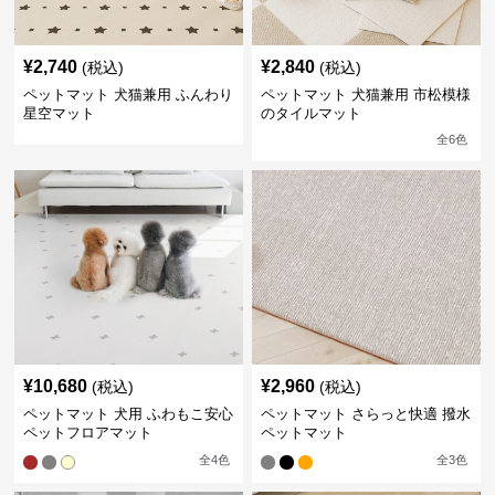
¥
2,740
¥
2,840
(税込)
(税込)
ペットマット 犬猫兼用 ふんわり
ペットマット 犬猫兼用 市松模様
星空マット
のタイルマット
全
6
色
¥
10,680
¥
2,960
(税込)
(税込)
ペットマット 犬用 ふわもこ安心
ペットマット さらっと快適 撥水
ペットフロアマット
ペットマット
全
4
色
全
3
色