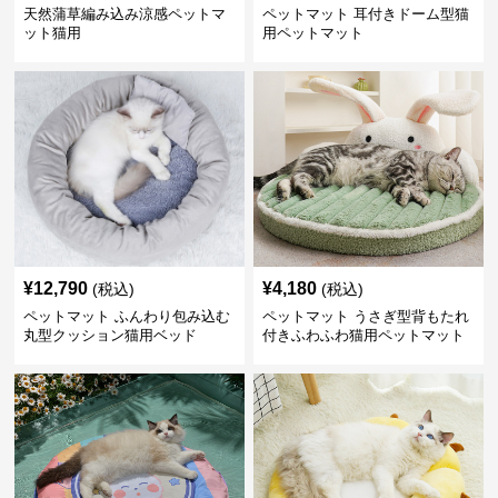
天然蒲草編み込み涼感ペットマ
ペットマット 耳付きドーム型猫
ット猫用
用ペットマット
¥
12,790
¥
4,180
(税込)
(税込)
ペットマット ふんわり包み込む
ペットマット うさぎ型背もたれ
丸型クッション猫用ベッド
付きふわふわ猫用ペットマット