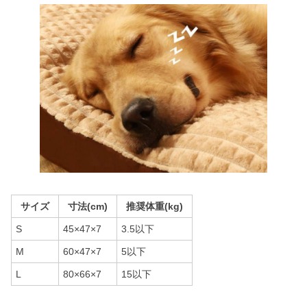
サイズ
寸法(cm)
推奨体重(kg)
S
45×47×7
3.5以下
M
60×47×7
5以下
L
80×66×7
15以下