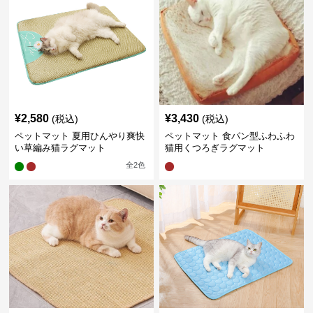
¥
2,580
¥
3,430
(税込)
(税込)
ペットマット 夏用ひんやり爽快
ペットマット 食パン型ふわふわ
い草編み猫ラグマット
猫用くつろぎラグマット
全
2
色