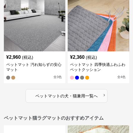
¥
2,960
¥
2,360
(税込)
(税込)
ペットマット 汚れ知らずの安心
ペットマット 四季快適ふわふわ
マット
ペットクッション
全
3
色
全
4
色
›
ペットマット
の
犬・猫兼用
一覧へ
ペットマット猫ラグマットのおすすめアイテム