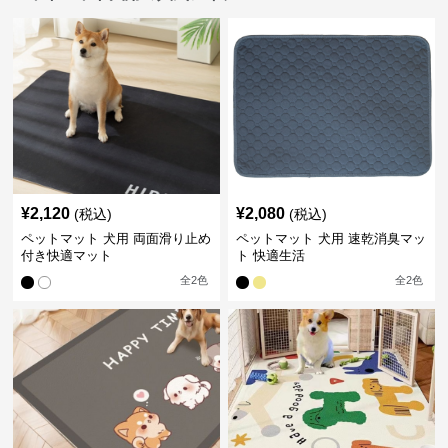
¥
2,120
¥
2,080
(税込)
(税込)
ペットマット 犬用 両面滑り止め
ペットマット 犬用 速乾消臭マッ
付き快適マット
ト 快適生活
全
2
色
全
2
色