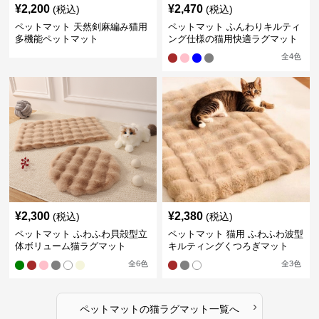
¥
2,200
¥
2,470
(税込)
(税込)
ペットマット 天然剣麻編み猫用
ペットマット ふんわりキルティ
多機能ペットマット
ング仕様の猫用快適ラグマット
全
4
色
¥
2,300
¥
2,380
(税込)
(税込)
ペットマット ふわふわ貝殻型立
ペットマット 猫用 ふわふわ波型
体ボリューム猫ラグマット
キルティングくつろぎマット
全
6
色
全
3
色
›
ペットマット
の
猫ラグマット
一覧へ