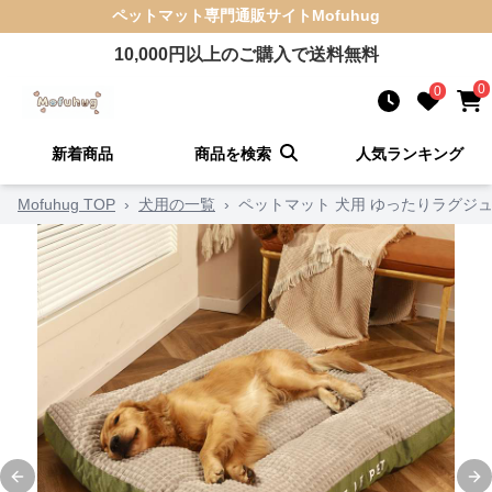
ペットマット
専門通販サイト
Mofuhug
10,000
円以上のご購入で送料無料
0
0
新着商品
商品を検索
人気ランキング
Mofuhug TOP
›
犬用の一覧
›
ペットマット 犬用 ゆったりラグジ
Previous slide
Ne