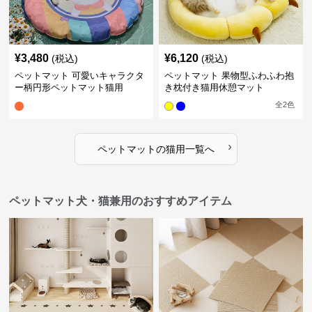
¥
3,480
¥
6,120
(税込)
(税込)
ペットマット 可愛いキャラクタ
ペットマット 果物型ふわふわ抱
ー柄円形ペットマット猫用
き枕付き猫用休憩マット
全
2
色
›
ペットマット
の
猫用
一覧へ
ペットマット犬・猫兼用のおすすめアイテム