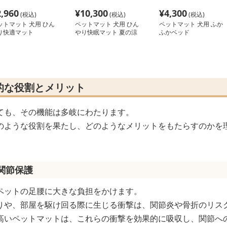
2,960
¥
10,300
¥
4,300
(税込)
(税込)
(税込)
ットマット 犬用 ひん
ペットマット 犬用 ひん
ペットマット 犬用 ふか
り快適マット
やり快眠マット 夏の涼
ふかベッド
風シリーズ
的な役割とメリット
ても、その機能は多岐にわたります。
のような役割を果たし、どのようなメリットをもたらすのかを
と関節保護
ペットの足腰に大きな負担をかけます。
りや、部屋を駆け回る際に生じる衝撃は、関節炎や骨折のリス
高いペットマットは、これらの衝撃を効果的に吸収し、関節へ