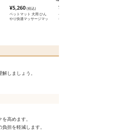
¥
5,260
¥
6,100
¥
4,460
(税込)
(税込)
(税込
ペットマット 犬用 ひん
ペットマット 犬用 ひん
ペットマット 犬
やり快適マッサージマッ
やりドーナツベッド
もこ涼感クッシ
ト
理解しましょう。
クを高めます。
の負担を軽減します。