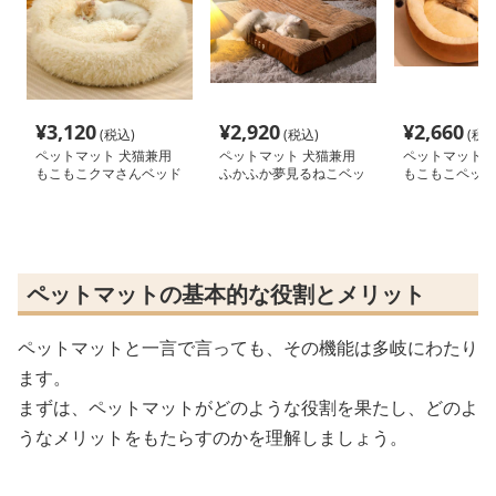
¥
3,120
¥
2,920
¥
2,660
(税込)
(税込)
(税込
ペットマット 犬猫兼用
ペットマット 犬猫兼用
ペットマット 
もこもこクマさんベッド
ふかふか夢見るねこベッ
もこもこペット
ド
深型保温マット
ペットマットの基本的な役割とメリット
ペットマットと一言で言っても、その機能は多岐にわたり
ます。
まずは、ペットマットがどのような役割を果たし、どのよ
うなメリットをもたらすのかを理解しましょう。