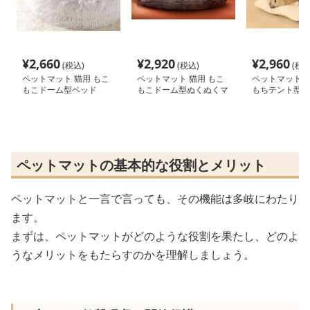
¥
2,660
¥
2,920
¥
2,960
(税込)
(税込)
(税込
ペットマット 猫用 もこ
ペットマット 猫用 もこ
ペットマット 猫
もこドーム型ベッド
もこドーム型ぬくぬくマ
もちテント型マ
ット
ペットマットの基本的な役割とメリット
ペットマットと一言で言っても、その機能は多岐にわたり
ます。
まずは、ペットマットがどのような役割を果たし、どのよ
うなメリットをもたらすのかを理解しましょう。