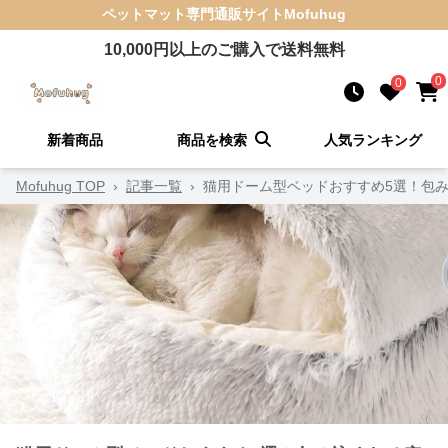
ペットマット
専門通販サイト
Mofuhug
10,000
円以上のご購入で送料無料
0
0
新着商品
商品を検索
人気ランキング
Mofuhug TOP
›
記事一覧
›
猫用ドーム型ベッドおすすめ5選！包