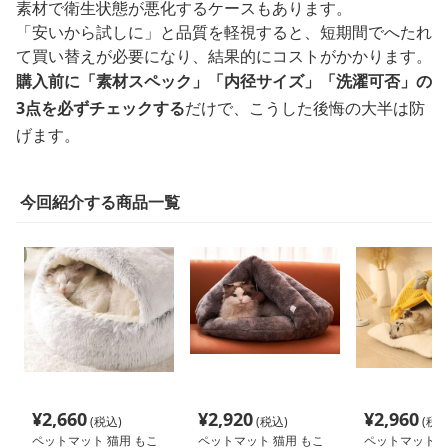
素材で衛生状態が悪化するケースもあります。
「安いから試しに」と品質を軽視すると、短期間でへたれ
て買い替えが必要になり、結果的にコストがかかります。
購入前に「素材スペック」「内径サイズ」「洗濯可否」の
3点を必ずチェックする
だけで、こうした後悔の大半は防
げます。
今回紹介する商品一覧
¥
2,660
¥
2,920
¥
2,960
(税込)
(税込)
(税込
ペットマット 猫用 もこ
ペットマット 猫用 もこ
ペットマット 猫